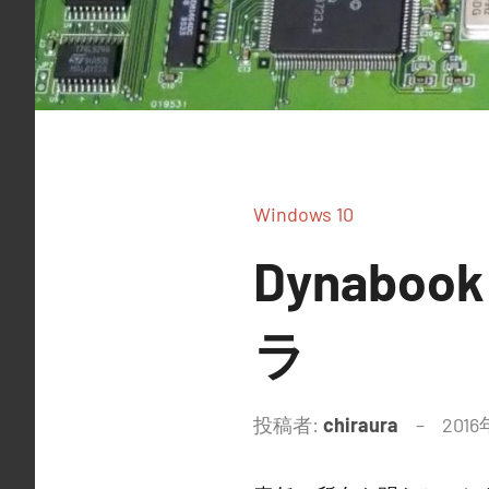
Windows 10
Dynab
ラ
投稿者:
chiraura
201