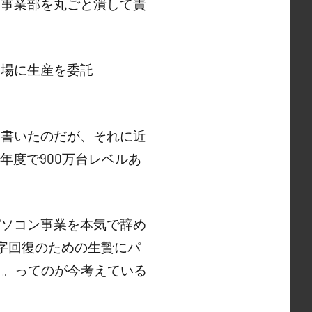
り事業部を丸ごと潰して責
工場に生産を委託
と書いたのだが、それに近
年度で900万台レベルあ
。
パソコン事業を本気で辞め
字回復のための生贄にパ
る。ってのが今考えている