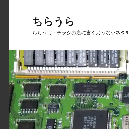
コ
ン
ちらうら
テ
ン
ちらうら：チラシの裏に書くような小ネタ
ツ
へ
ス
キ
ッ
プ