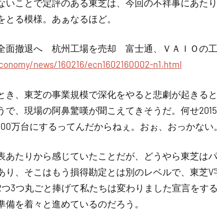
ないことで定評のある東芝は、今回の不祥事にあた
をとる模様。あぁなるほど。
全面撤退へ 杭州工場を売却 富士通、ＶＡＩＯの
conomy/news/160216/ecn1602160002-n1.html
とき、東芝の事業規模で深化をやると悲劇が起きる
で、現場の阿鼻驚嘆が聞こえてきそうだ。何せ2015
に300万台にするってんだからねぇ。おぉ、おっかない
表あたりから感じていたことだが、どうやら東芝は
あり、そこはもう損得勘定とは別のレベルで、東芝V
2つ3つ丸ごと捧げて私たちは変わりました宣言をす
準備を着々と進めているのだろう。