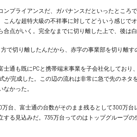
コンプライアンスだ、ガバナンスだといったところで
、こんな超特大級の不祥事に対してどういう感じで
ら合点がいく。完全なまでに切り離した上で、後は
り方で切り離したんだから、赤字の事業部を切り離す
富士通も既にPCと携帯端末事業を子会社化しており
図式が完成した。この辺の流れは非常に急で先のネタ
いなかった。
300万台、富士通の台数がそのまま残るとして300万台
する見込みだ。735万台ってのはトップグループの生産